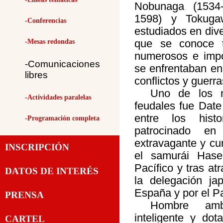
Nobunaga (1534-
1598) y Tokuga
-Conferencias
estudiados en div
que se conoce 
-Mesas redondas
numerosos e impo
-Comunicaciones
se enfrentaban en
libres
conflictos y guerra
Uno de los m
-Actividades paralelas
feudales fue Dat
entre los histo
-Programación completa
patrocinado e
extravagante y cu
INSCRIPCIÓN
el samurái Has
Pacífico y tras a
DATOS DE INTERÉS
la delegación ja
España y por el P
PRENSA
Hombre ambi
inteligente y dot
CARTEL