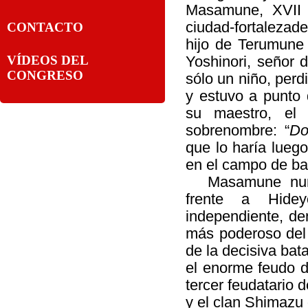
Masamune, XVII 
ciudad-fortaleza
CONTACTO
hijo de Terumune
VÍDEOS DEL
Yoshinori, señor 
CONGRESO
sólo un niño, perd
y estuvo a punto 
su maestro, el
sobrenombre: “
Do
que lo haría lueg
en el campo de bat
Masamune nun
frente a Hide
independiente, de
más poderoso del 
de la decisiva bat
el enorme feudo d
tercer feudatario
y el clan Shimazu