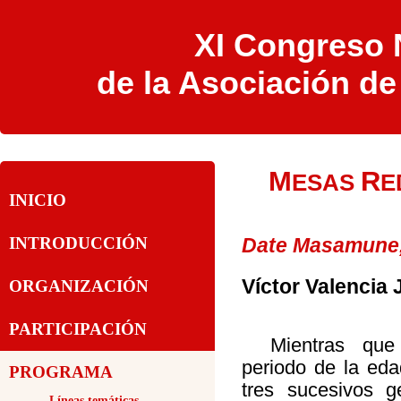
XI Congreso N
de la Asociación d
M
R
ESAS
E
INICIO
Date Masamune,
INTRODUCCIÓN
Víctor Valencia
ORGANIZACIÓN
PARTICIPACIÓN
Mientras que 
periodo de la ed
PROGRAMA
tres sucesivos g
-Líneas temáticas