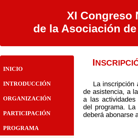
XI Congreso N
de la Asociación d
I
NSCRIPCI
INICIO
La inscripción
INTRODUCCIÓN
de asistencia, a l
ORGANIZACIÓN
a las actividades
del programa. La 
PARTICIPACIÓN
deberá abonarse a
PROGRAMA