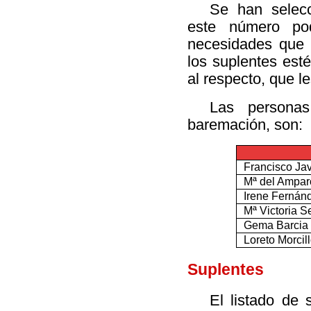
Se han selecc
este número po
necesidades que 
los suplentes est
al respecto, que l
Las personas
baremación, son:
Francisco Jav
Mª del Ampar
Irene Fernán
Mª Victoria S
Gema Barcia
Loreto Morci
Suplentes
El listado de 