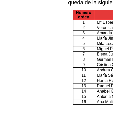
queda de la siguie
Número
orden
1
Mª Esper
2
Verónica
3
Amanda 
4
María Ji
5
Mila Esc
6
Miguel P
7
Elena Ju
8
Germán N
9
Cristina
10
Andrea O
11
María S
12
Hania Ro
13
Raquel F
14
Anabel G
15
Antonia M
16
Ana Moli