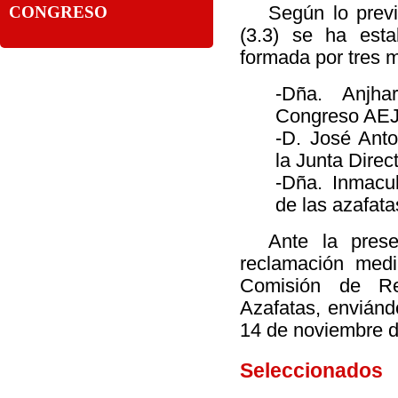
CONGRESO
Según lo previ
(3.3) se ha esta
formada por tres
-Dña. Anjha
Congreso AEJ
-D. José Ant
la Junta Dire
-Dña. Inmacu
de las azafat
Ante la prese
reclamación media
Comisión de Re
Azafatas, enviándo
14 de noviembre d
Seleccionados