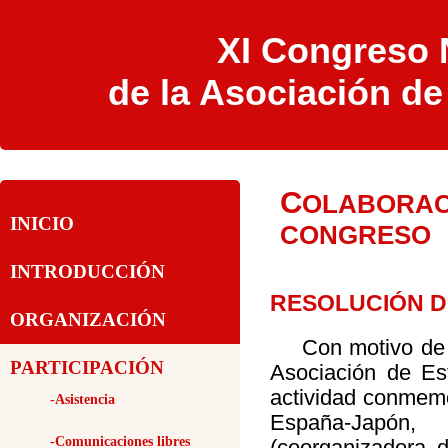
XI Congreso N
de la Asociación d
C
OLABOR
INICIO
CONGRESO
INTRODUCCIÓN
RESOLUCIÓN D
ORGANIZACIÓN
Con motivo de 
PARTICIPACIÓN
Asociación de E
actividad conmemo
-Asistencia
España-Japón
-Comunicaciones libres
(coorganizadora d