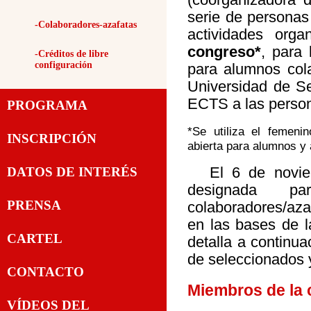
serie de personas
-Colaboradores-azafatas
actividades org
congreso*
, para 
-Créditos de libre
configuración
para alumnos col
Universidad de Se
ECTS a las perso
PROGRAMA
*Se utiliza el femeni
INSCRIPCIÓN
abierta para alumnos y
El 6 de novie
DATOS DE INTERÉS
designada p
PRENSA
colaboradores/aza
en las bases de l
CARTEL
detalla a continua
de seleccionados 
CONTACTO
Miembros de la 
VÍDEOS DEL