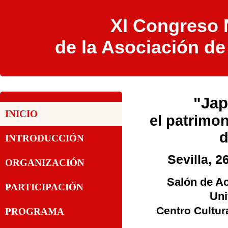
XI Congreso N
de la Asociación d
"Ja
INICIO
el patrimo
d
INTRODUCCIÓN
Sevilla, 2
ORGANIZACIÓN
Salón de Ac
PARTICIPACIÓN
Uni
Centro Cultura
PROGRAMA