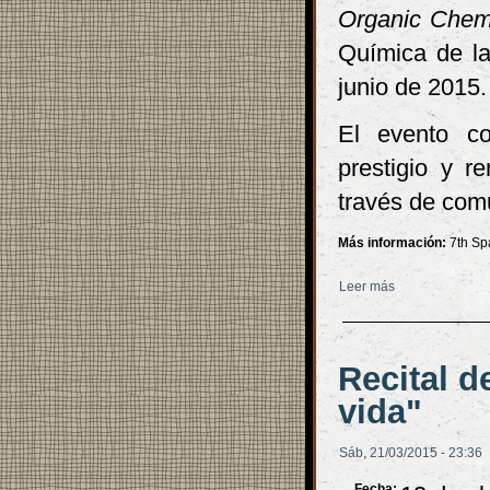
Organic Chem
Química de la
junio de 2015.
El evento co
prestigio y r
través de com
Más información:
7th Sp
Leer más
sobre VII Cong
Recital d
vida"
Sáb, 21/03/2015 - 23:36
Fecha: