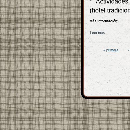
* Actividade
(hotel tradici
Más información:
Leer más
sobre Asako To
Páginas
« primera
‹