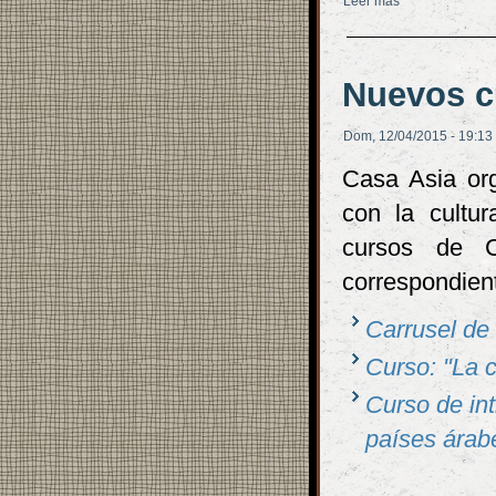
Leer más
sobre Nuevas c
Nuevos c
Dom, 12/04/2015 - 19:13
Casa Asia org
con la cultu
cursos de C
correspondien
Carrusel de
Curso: "La c
Curso de int
países árab