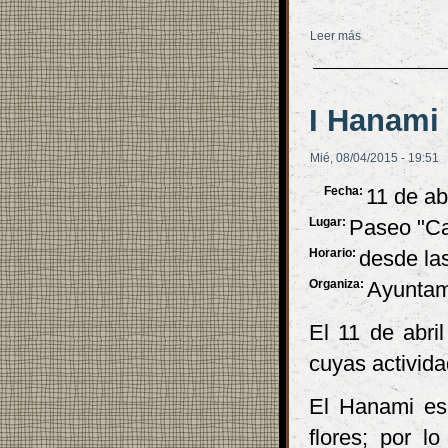
Leer más
sobre Nuevos c
I Hanami 
Mié, 08/04/2015 - 19:51
Fecha:
11 de ab
Lugar:
Paseo "Car
Horario:
desde la
Organiza:
Ayuntam
El 11 de abri
cuyas activid
El Hanami es 
flores; por l