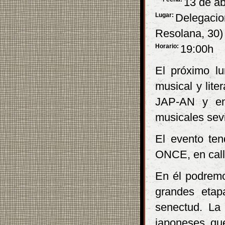
13 de ab
Lugar:
Delegacio
Resolana, 30)
Horario:
19:00h
El próximo lu
musical y lite
JAP-AN y en 
musicales sevi
El evento ten
ONCE, en call
En él podremos
grandes etap
senectud. La
japoneses que