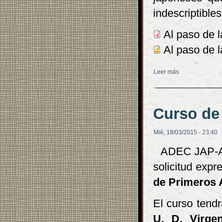
indescriptible
Al paso de l
Al paso de la
Leer más
sobre Recital de
Curso de
Mié, 18/03/2015 - 23:40
ADEC JAP-AN
solicitud exp
de Primeros 
El curso tendr
U. D. Virge