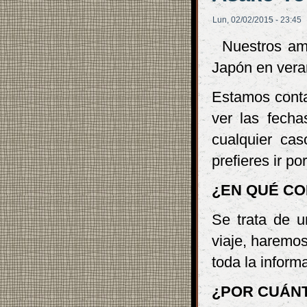
Lun, 02/02/2015 - 23:45
Nuestros am
Japón en vera
Estamos conta
ver las fecha
cualquier cas
prefieres ir po
¿EN QUÉ CO
Se trata de u
viaje, haremos
toda la inform
¿POR CUÁN