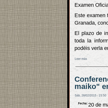
Examen Oficia
Este examen te
Granada, conc
El plazo de i
toda la infor
podéis verla en
Leer más
sobre Abierto 
Conferenc
maiko" en
Sáb, 28/02/2015 - 23:50
Fecha:
20 de m