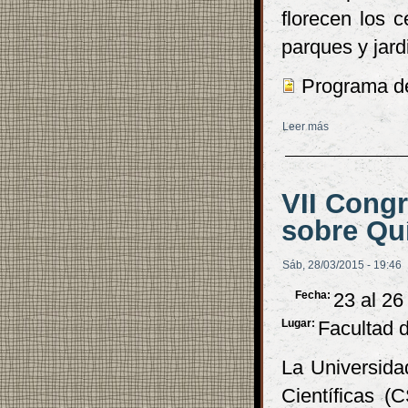
florecen los 
parques y jard
Programa de
Leer más
sobre I Hanami
VII Cong
sobre Qu
Sáb, 28/03/2015 - 19:46
Fecha:
23 al 26
Lugar:
Facultad d
La Universida
Científicas (