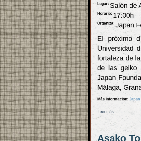
Lugar:
Salón de A
Horario:
17:00h
Organiza:
Japan F
El próximo d
Universidad de
fortaleza de l
de las geiko 
Japan Foundat
Málaga, Grana
Más información:
Japan
Leer más
sobre Conferenc
Asako To