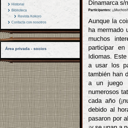
Dinamarca s/n)
Historial
Participantes:
¡¡Muchos!
Biblioteca
Revista Kokoro
Aunque la coin
Contacta con nosotros
ha mermado un
muchos inte
participar en
Área privada - socios
Idiomas. Este
a usar los pa
también han d
a un juego 
numerosos tat
cada año (¡nu
debido al hor
pasaron por al
¡y se unan a n