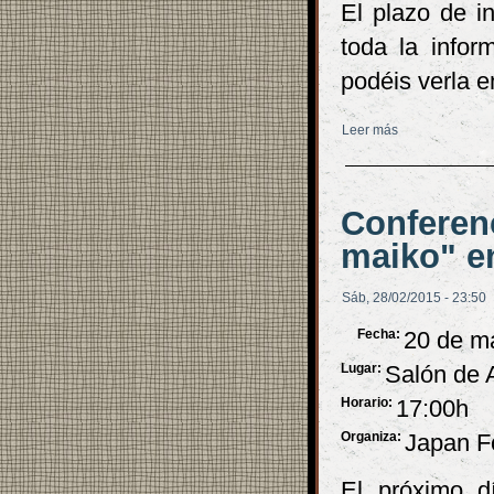
El plazo de i
toda la infor
podéis verla en
Leer más
sobre Abierto 
Conferenc
maiko" en
Sáb, 28/02/2015 - 23:50
Fecha:
20 de m
Lugar:
Salón de A
Horario:
17:00h
Organiza:
Japan F
El próximo d