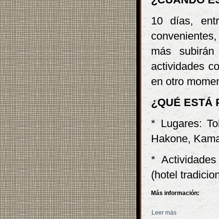
10 días, ent
convenientes,
más subirán 
actividades c
en otro momen
¿QUÉ ESTÁ 
* Lugares: To
Hakone, Kama
* Actividade
(hotel tradici
Más información:
Leer más
sobre Asako To