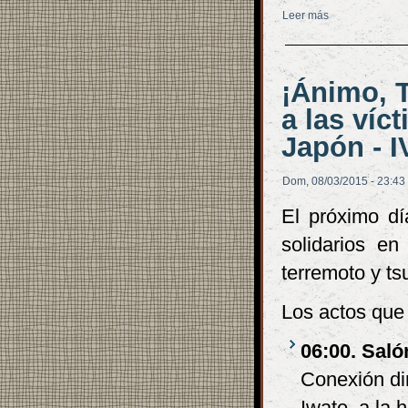
Leer más
sobre Curso de
¡Ánimo, 
a las víc
Japón - I
Dom, 08/03/2015 - 23:43
El próximo dí
solidarios en
terremoto y t
Los actos que 
06:00. Saló
Conexión di
Iwate, a la 