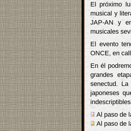
El próximo lu
musical y lite
JAP-AN y en 
musicales sevi
El evento ten
ONCE, en call
En él podremos
grandes etap
senectud. La
japoneses que
indescriptible
Al paso de l
Al paso de la