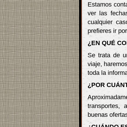
Estamos conta
ver las fecha
cualquier cas
prefieres ir po
¿EN QUÉ CO
Se trata de u
viaje, haremos
toda la inform
¿POR CUÁN
Aproximada
transportes, 
buenas ofertas
¿CUÁNDO E