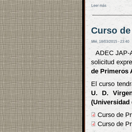
Leer más
sobre Recital de
Curso de
Mié, 18/03/2015 - 23:40
ADEC JAP-AN
solicitud exp
de Primeros 
El curso tendr
U. D. Virge
(Universidad 
Curso de Pri
Curso de Pri