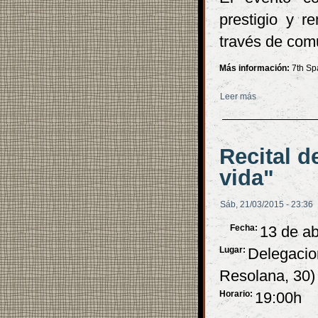
prestigio y r
través de com
Más información:
7th Sp
Leer más
sobre VII Cong
Recital d
vida"
Sáb, 21/03/2015 - 23:36
Fecha:
13 de ab
Lugar:
Delegacio
Resolana, 30)
Horario:
19:00h