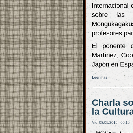
Internacional
sobre las 
Mongukagaku
profesores par
El ponente 
Martínez, Coo
Japón en Esp
Leer más
sobre Conferen
investigación y
Charla so
la Cultu
Vie, 08/05/2015 - 00:15
Fecha: