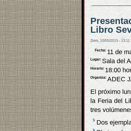
Presentac
Libro Sev
Dom, 10/05/2015 - 13:11
Fecha:
11 de m
Lugar:
Sala del A
Horario:
18:00 ho
Organiza:
ADEC J
El próximo lu
la Feria del L
tres volúmene
Dos ejemplar