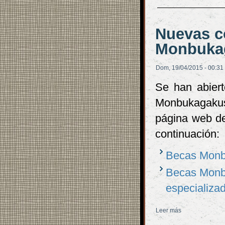
Nuevas c
Monbukag
Dom, 19/04/2015 - 00:31
Se han abiert
Monbukagakus
página web de
continuación:
Becas Monb
Becas Monbu
especializa
Leer más
sobre Nuevas c