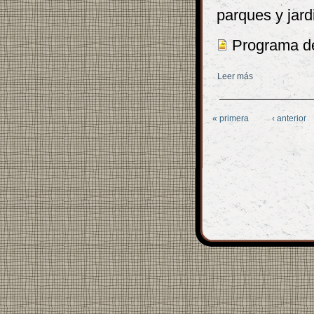
parques y jard
Programa de
Leer más
sobre I Hanami
Páginas
« primera
‹ anterior