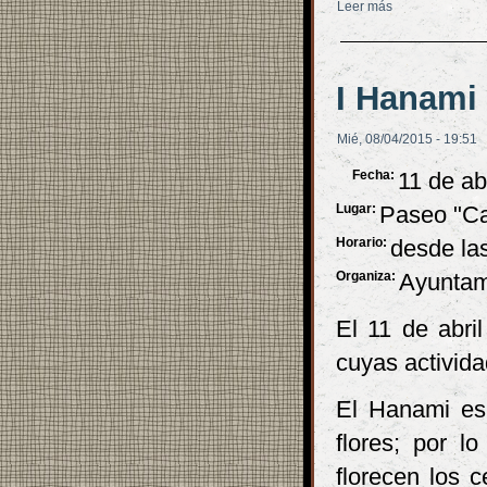
Leer más
sobre Nuevos c
I Hanami 
Mié, 08/04/2015 - 19:51
Fecha:
11 de ab
Lugar:
Paseo "Car
Horario:
desde la
Organiza:
Ayuntam
El 11 de abri
cuyas activid
El Hanami es 
flores; por l
florecen los 