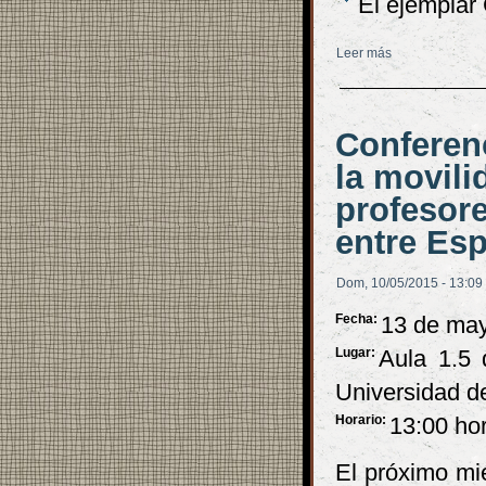
El ejemplar 
Leer más
sobre Presentac
Conferen
la movili
profesore
entre Es
Dom, 10/05/2015 - 13:09
Fecha:
13 de ma
Lugar:
Aula 1.5 
Universidad de
Horario:
13:00 ho
El próximo mi