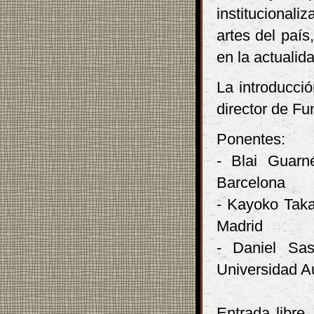
institucional
artes del país
en la actualid
La introducció
director de F
Ponentes:
- Blai Guarn
Barcelona
- Kayoko Taka
Madrid
- Daniel Sas
Universidad A
Entrada libre.