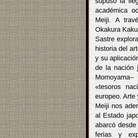
supuso la lle
académica oc
Meiji. A trav
Okakura Kakuzō
Sastre explor
historia del ar
y su aplicació
de la nación 
Momoyama– hi
«tesoros nac
europeo. Arte 
Meiji nos aden
al Estado japo
abarcó desde l
ferias y ex