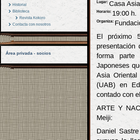
Lugar:
Casa Asia
Historial
Biblioteca
Horario:
19:00 h.
Revista Kokoro
Organiza:
Fundaci
Contacta con nosotros
El próximo 
presentación 
Área privada - socios
forma parte 
Japoneses que
Asia Orienta
(UAB) en Edi
contado con e
ARTE Y NACIÓN
Meiji:
Daniel Sastre