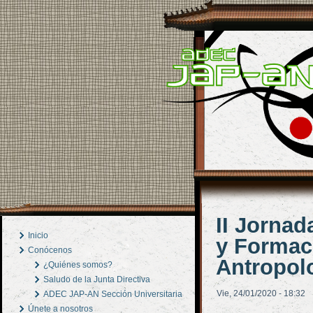
II Jornad
Inicio
y Formac
Conócenos
Antropolo
¿Quiénes somos?
Saludo de la Junta Directiva
Vie, 24/01/2020 - 18:32
ADEC JAP-AN Sección Universitaria
Únete a nosotros