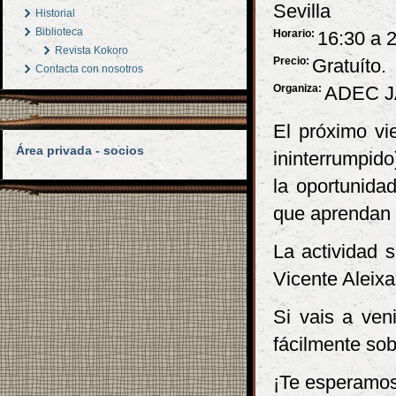
Sevilla
Historial
Biblioteca
Horario:
16:30 a 2
Revista Kokoro
Precio:
Gratuíto.
Contacta con nosotros
Organiza:
ADEC J
El próximo vi
Área privada - socios
ininterrumpido
la oportunida
que aprendan 
La actividad s
Vicente Aleixa
Si vais a ven
fácilmente sob
¡Te esperamos