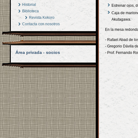
Historial
Estrenar ojos, d
Biblioteca
Caja de marione
Revista Kokoro
Akutagawa.
Contacta con nosotros
En la mesa redonda
- Rafael Abad de lo
- Gregorio Dávila d
Área privada - socios
- Prof. Fernando Ro