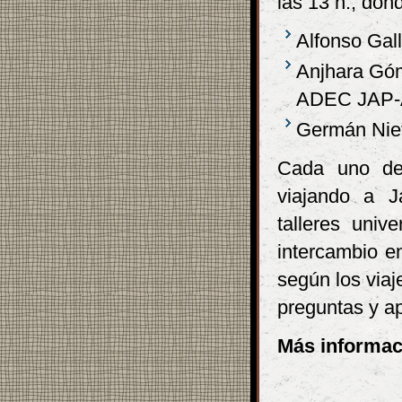
las 13 h., don
Alfonso Gal
Anjhara Góm
ADEC JAP-
Germán Niet
Cada uno de 
viajando a Ja
talleres univ
intercambio e
según los viaj
preguntas y ap
Más informac